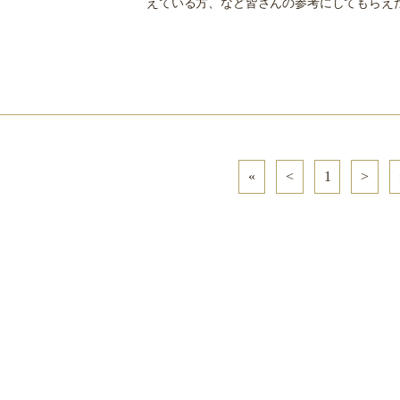
えている方、など皆さんの参考にしてもらえた
«
<
1
>