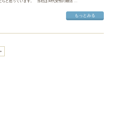
らと思っています。 当社は30代女性の婚活 …
もっとみる
»