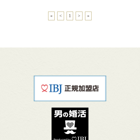
«
<
1
>
»