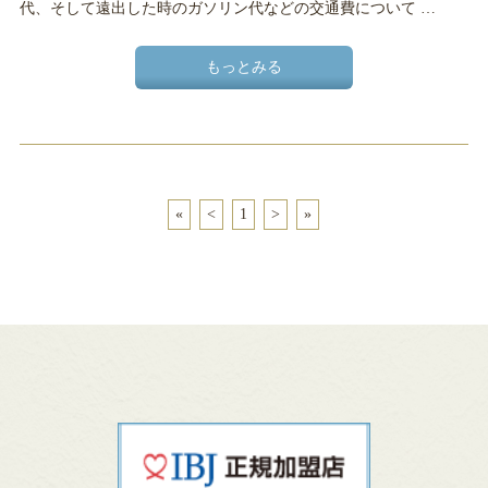
代、そして遠出した時のガソリン代などの交通費について …
もっとみる
«
<
1
>
»