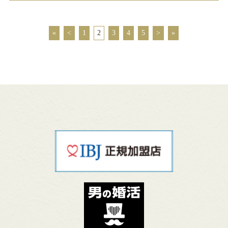
«
<
1
2
3
4
5
>
»